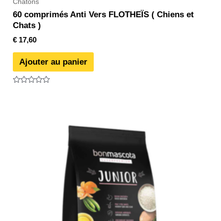
Chatons
60 comprimés Anti Vers FLOTHEÏS ( Chiens et
Chats )
€
17,60
Ajouter au panier
Note
0
sur
5