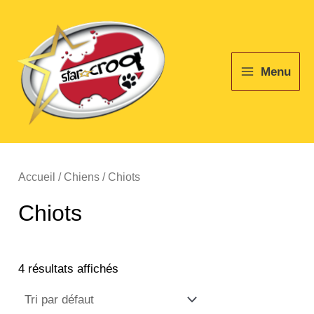
Aller
Main
au
Menu
contenu
Menu
Accueil
/
Chiens
/ Chiots
Chiots
4 résultats affichés