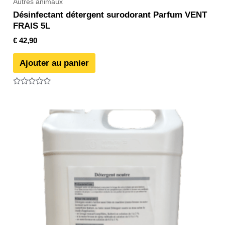
Autres animaux
Désinfectant détergent surodorant Parfum VENT
FRAIS 5L
€
42,90
Ajouter au panier
Note
0
sur
5