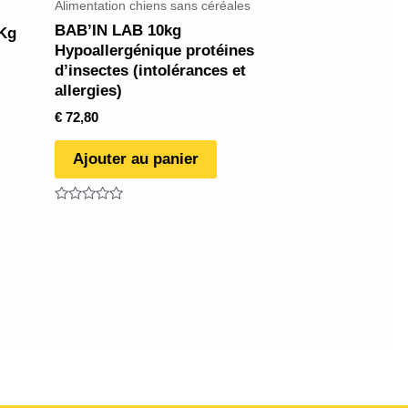
Alimentation chiens sans céréales
BAB’IN LAB 10kg
Kg
Hypoallergénique protéines
d’insectes (intolérances et
allergies)
€
72,80
Ajouter au panier
Note
0
sur
5