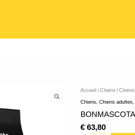
quantité
Accueil
/
Chiens
/
Chiens
de
Chiens
,
Chiens adultes
BONMASCOTA
BONMASCOTA
ENERGY
20Kg
€
63,80