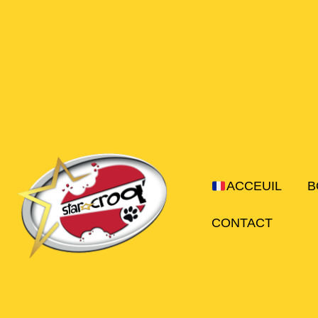
Aller
au
contenu
ACCEUIL
B
CONTACT