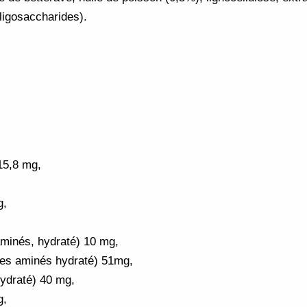
ligosaccharides).
15,8 mg,
g,
 aminés, hydraté) 10 mg,
es aminés hydraté) 51mg,
hydraté) 40 mg,
g,