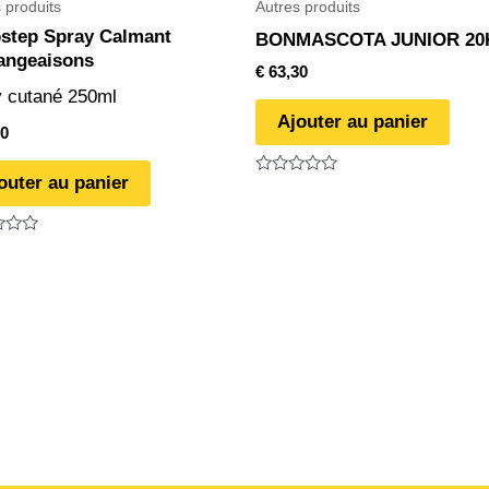
 produits
Autres produits
step Spray Calmant
BONMASCOTA JUNIOR 20
ngeaisons
€
63,30
y cutané 250ml
Ajouter au panier
0
outer au panier
Note
0
sur
5