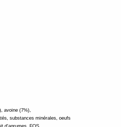
), avoine (7%),
atés, substances minérales, oeufs
rait d’agrumes, FOS