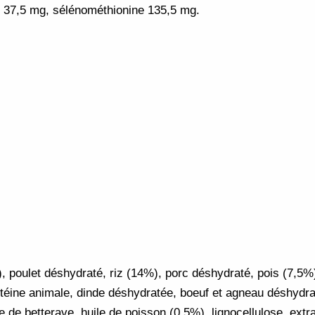
é 37,5 mg, sélénométhionine 135,5 mg.
), poulet déshydraté, riz (14%), porc déshydraté, pois (7,5%
otéine animale, dinde déshydratée, boeuf et agneau déshydr
pe de betterave, huile de poisson (0,5%), lignocellulose, ext