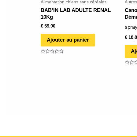
Alimentation chiens sans céréales
Autres
BAB’IN LAB ADULTE RENAL
Cano
10Kg
Déma
€
59,90
spra
€
18,8
Ajouter au panier
Aj
Note
0
sur
Note
5
0
sur
5