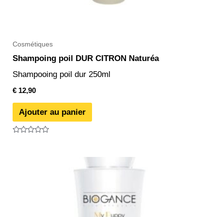
Cosmétiques
Shampoing poil DUR CITRON Naturéa
Shampooing poil dur 250ml
€
12,90
Ajouter au panier
Note
0
sur
5