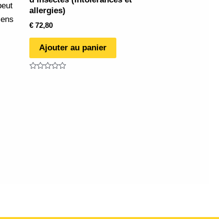
peut
allergies)
iens
€
72,80
Ajouter au panier
Note
0
sur
5