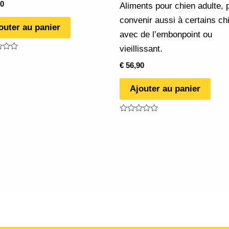
0
Aliments pour chien adulte, 
convenir aussi à certains ch
outer au panier
avec de l’embonpoint ou
vieillissant.
€
56,90
Ajouter au panier
Note
0
sur
5