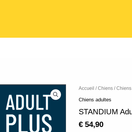
quantité
Accueil
/
Chiens
/
Chiens
de
Chiens adultes
STANDIUM
STANDIUM Adul
Adult
Plus
€
54,90
20KG