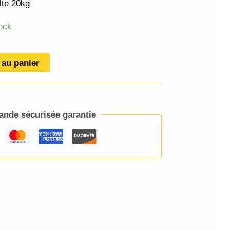
lte 20kg
ock
 au panier
de sécurisée garantie