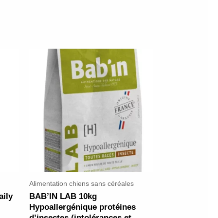
Alimentation chiens sans céréales
ily
BAB’IN LAB 10kg
Hypoallergénique protéines
d’insectes (intolérances et