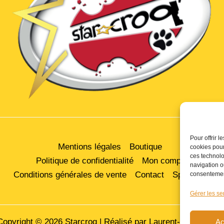
Pour offrir 
Mentions légales
Boutique
cookies pour
ces technolo
Politique de confidentialité
Mon compte
navigation ou
Conditions générales de vente
Contact
Sponsoring
consentement
Gérer les se
Copyright © 2026 Starcroq | Réalisé par
Laurent-Webcréatio
Ac