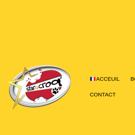
Aller
au
contenu
ACCEUIL
B
CONTACT