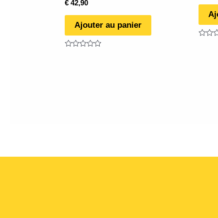
€
42,90
Aj
Ajouter au panier
Note
0
Note
sur
0
5
sur
5