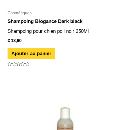
Cosmétiques
Shampoing Biogance Dark black
Shampoing pour chien poil noir 250Ml
€
13,90
Ajouter au panier
Note
0
sur
5