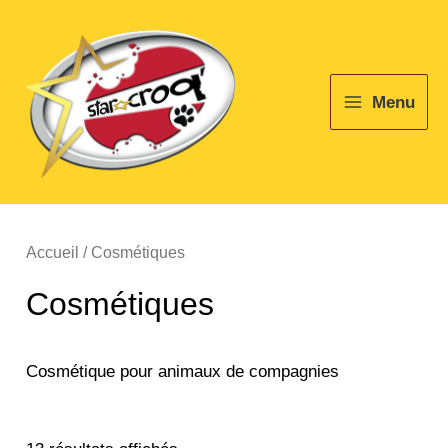
Aller
Main
au
Menu
contenu
Menu
Accueil
/ Cosmétiques
Cosmétiques
Cosmétique pour animaux de compagnies