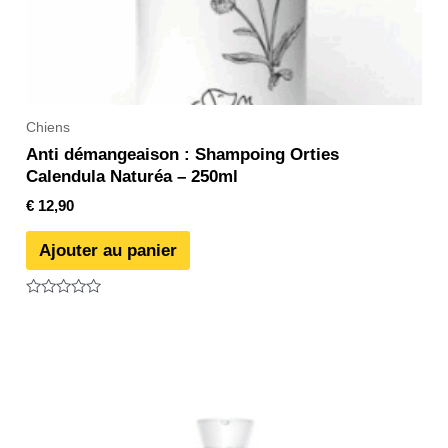
Chiens
Anti démangeaison : Shampoing Orties
Calendula Naturéa – 250ml
€
12,90
Ajouter au panier
Note
0
sur
5