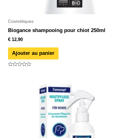
Cosmétiques
Biogance shampooing pour chiot 250ml
€
12,90
Ajouter au panier
Note
0
sur
5