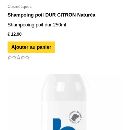
Cosmétiques
Shampoing poil DUR CITRON Naturéa
Shampooing poil dur 250ml
€
12,90
Ajouter au panier
Note
0
sur
5