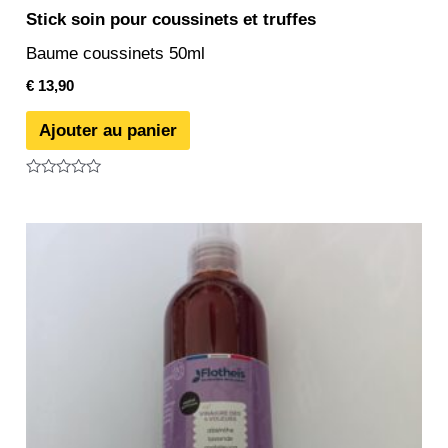
Stick soin pour coussinets et truffes
Baume coussinets 50ml
€
13,90
Ajouter au panier
Note
0
sur
5