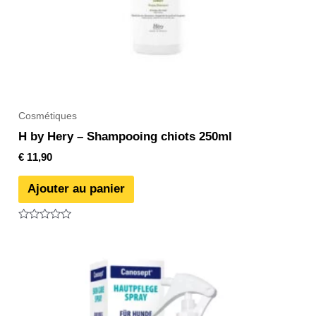
Cosmétiques
H by Hery – Shampooing chiots 250ml
€
11,90
Ajouter au panier
Note
0
sur
5