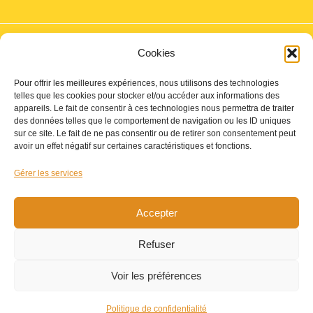
Cookies
Mentions légales
Pour offrir les meilleures expériences, nous utilisons des technologies
Boutique
telles que les cookies pour stocker et/ou accéder aux informations des
appareils. Le fait de consentir à ces technologies nous permettra de traiter
Politique de confidentialité
des données telles que le comportement de navigation ou les ID uniques
Mon compte
sur ce site. Le fait de ne pas consentir ou de retirer son consentement peut
avoir un effet négatif sur certaines caractéristiques et fonctions.
Conditions générales de vente
Contact
Gérer les services
Sponsoring
Accepter
Refuser
Copyright © 2026 Starcroq | Réalisé par
Laurent-
Voir les préférences
SITE FRANÇAIS 100% indépendant, nous expédions
Webcréation
rapidement sur toute la France par GLS
Ignorer
Politique de confidentialité