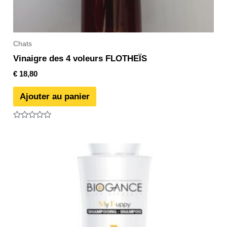
Chats
Vinaigre des 4 voleurs FLOTHEÏS
€
18,80
Ajouter au panier
Note
0
sur
5